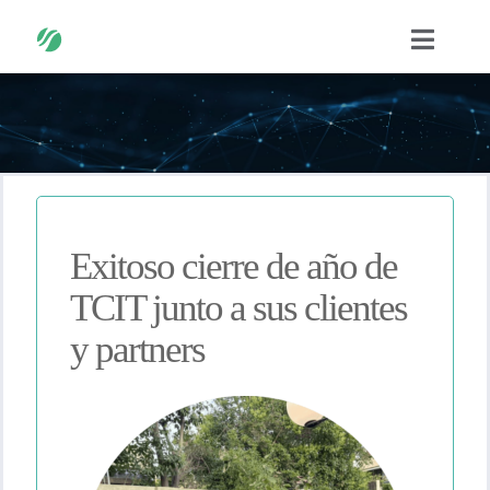
Saltar
Navega
al
contenido
SOLUCIONES
SOBRE NOSOTROS
CASOS DE ÉXITO
Exitoso cierre de año de
TCIT junto a sus clientes
PUBLICACIONES
y partners
EVENTOS
PARTNERS