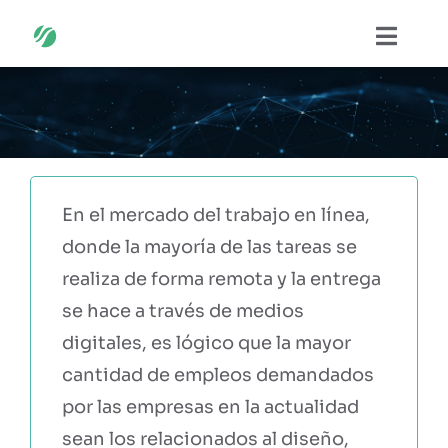
Saltar
Naveg
al
contenido
SOLUCIONES
SOBRE NOSOTROS
En el mercado del trabajo en línea,
CASOS DE ÉXITO
donde la mayoría de las tareas se
realiza de forma remota y la entrega
PUBLICACIONES
se hace a través de medios
digitales, es lógico que la mayor
EVENTOS
cantidad de empleos demandados
por las empresas en la actualidad
PARTNERS
sean los relacionados al diseño,