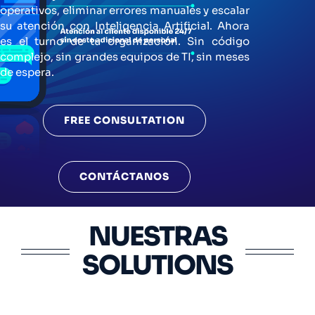
operativos, eliminar errores manuales y escalar
su atención con Inteligencia Artificial. Ahora
es el turno de tu organización. Sin código
complejo, sin grandes equipos de TI, sin meses
de espera.
FREE CONSULTATION
CONTÁCTANOS
NUESTRAS
SOLUTIONS