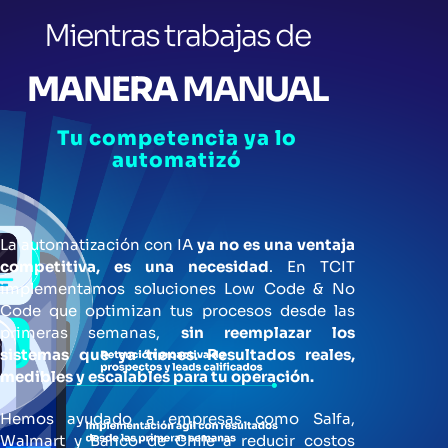
Skip
Mientras trabajas de
to
content
MANERA
MANUAL
Tu competencia ya lo
automatizó
La automatización con IA
ya no es una ventaja
competitiva, es una necesidad
. En TCIT
implementamos soluciones Low Code & No
Code que optimizan tus procesos desde las
primeras semanas,
sin reemplazar los
sistemas que ya tienes. Resultados reales,
medibles y escalables para tu operación.
Hemos ayudado a empresas como Salfa,
Walmart y Banco de Chile a reducir costos