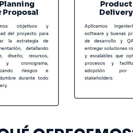
Planning
Product
 Proposal
Delivery
nimos objetivos y
Aplicamos ingenie
idad del proyecto para
software y buenas pr
rar la estrategia de
de desarrollo y Q
mentación, detallando
entregar soluciones r
ce, diseño, recursos,
y escalables que opt
 y cronograma,
procesos y facili
mizando riesgos e
adopción por
tidumbre durante todo
stakeholders.
very.