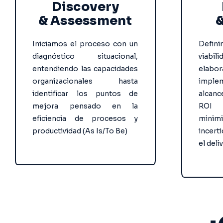
Discovery
& Assessment
&
Iniciamos el proceso con un
Defi
diagnóstico situacional,
viabil
entendiendo las capacidades
elabo
organizacionales hasta
imple
identificar los puntos de
alcan
mejora pensado en la
ROI
eficiencia de procesos y
mini
productividad (As Is/To Be)
incer
el deli