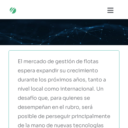
Saltar
Naveg
al
contenido
SOLUCIONES
SOBRE NOSOTROS
El mercado de gestión de flotas
CASOS DE ÉXITO
espera expandir su crecimiento
durante los próximos años, tanto a
PUBLICACIONES
nivel local como internacional. Un
desafío que, para quienes se
EVENTOS
desempeñan en el rubro, será
posible de perseguir principalmente
PARTNERS
de la mano de nuevas tecnologías