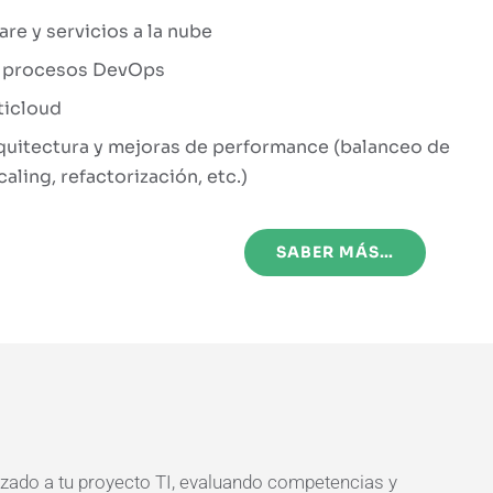
re y servicios a la nube
 procesos DevOps
ticloud
quitectura y mejoras de performance (balanceo de
aling, refactorización, etc.)
SABER MÁS…
izado a tu proyecto TI, evaluando competencias y