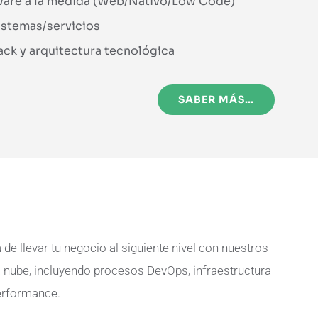
ware a la medida (Web/Nativo/Low Code)
istemas/servicios
ack y arquitectura tecnológica
SABER MÁS…
e llevar tu negocio al siguiente nivel con nuestros
a nube, incluyendo procesos DevOps, infraestructura
erformance.