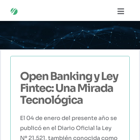
Saltar
Naveg
al
contenido
SOLUCIONES
SOBRE NOSOTROS
CASOS DE ÉXITO
Open Banking y Ley
Fintec: Una Mirada
PUBLICACIONES
Tecnológica
EVENTOS
El 04 de enero del presente año se
publicó en el Diario Oficial la Ley
PARTNERS
Nº 21.521, también conocida como